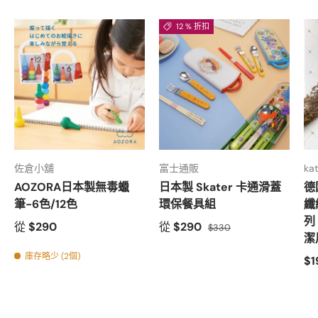
12 % 折扣
佐倉小舖
富士通販
ka
AOZORA日本製無毒蠟
日本製 Skater 卡通滑蓋
德
筆-6色/12色
環保餐具組
纖
列
從
$290
從
$290
$330
潔
庫存略少 (2個)
$1