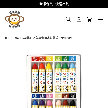
全館現貨 | 快速出貨
跳至内容
菜单
搜尋
登录
大车
搜尋
搜索
首頁
SAKURA櫻花 安全無毒可水洗蠟筆 12色/16色
图像10现已在画廊视图中可用