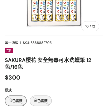
的
10
/
12
富士通販
|
SKU:
S888882705
完售
SAKURA櫻花 安全無毒可水洗蠟筆 12
色/16色
$300
樣式
12色套裝
16色套裝