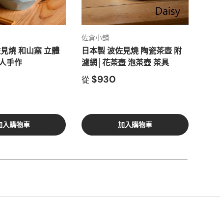
佐倉小舖
佐倉
見燒 和山窯 立體
日本製 波佐見燒 陶瓷茶壺 附
日本
人手作
濾網│花茶壺 泡茶壺 茶具
濾網
禮物
$930
從
$1,
加入購物車
加入購物車