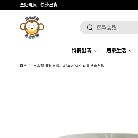
全館現貨 | 快速出貨
跳至内容
搜尋
搜索
特價出清
居家生活
首頁
日本製 波佐見燒 HASAMIYAKI 春夏含羞草飯碗
图像4现已在画廊视图中可用