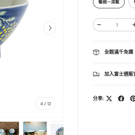
餐碗－深藍
數量
下頁
-
全館滿千免運
加入富士通販官
分享:
的
4
/
12