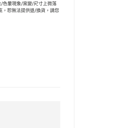
象/色暈現象/窯變/尺寸上微落
瑕疵，恕無法提供退/換貨，請您