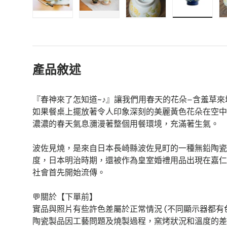
在画廊视图中加载图片1
在画廊视图中加载图片2
在画廊视图中加载图片
在画廊视
產品敘述
『春神來了怎知道~♪』讓我們用春天的花朵–含羞草
如果餐桌上擺放著令人印象深刻的美麗黃色花朵在空中
濃濃的春天氣息瀰漫著整個用餐環境，充滿著生氣。
波佐見燒，是來自日本長崎縣波佐見町的一種無鉛陶瓷器
度，日本明治時期，還被作為皇室婚禮用品出現在嘉仁
社會首先開始流傳。
💬關於【下單前】
實品與照片有些許色差屬於正常情況 (不同顯示器都有
陶瓷製品因工藝問題及燒製過程，窯烤狀況和溫度的差