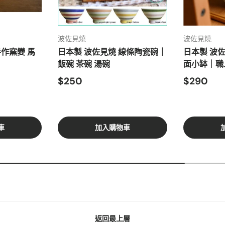
波佐見燒
波佐見燒
手作窯變 馬
日本製 波佐見燒 線條陶瓷碗｜
日本製 波佐
飯碗 茶碗 湯碗
面小缽｜職
$250
$290
車
加入購物車
返回最上層