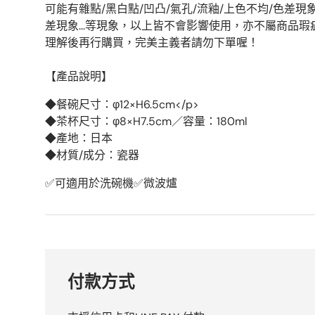
可能有雜點/黑白點/凹凸/氣孔/流釉/上色不均/色差現
差現象...等現象，以上皆不會影響使用，亦不屬商品
理解後再行購買，完美主義者請勿下單喔！
【產品說明】
◆餐碗尺寸：φ12×H6.5cm</p>
◆茶杯尺寸：φ8×H7.5cm／容量：180ml
◆產地：日本
◆材質/成分：瓷器
✅可適用於洗碗機✅微波爐
付款方式