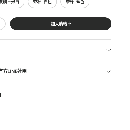
餐碗－米白
茶杯-白色
茶杯-藍色
加入購物車
+
方LINE社團