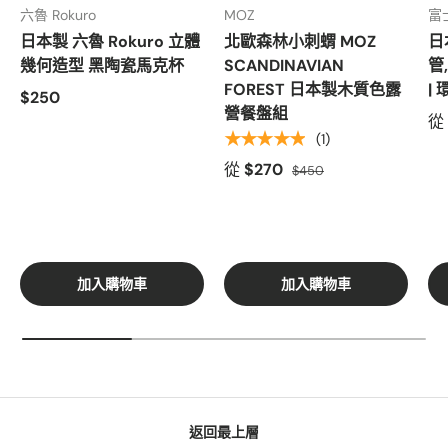
六魯 Rokuro
MOZ
富
日本製 六魯 Rokuro 立體
北歐森林小刺蝟 MOZ
日
幾何造型 黑陶瓷馬克杯
SCANDINAVIAN
管
FOREST 日本製木質色露
|
$250
營餐盤組
從
★★★★★
(1)
從
$270
$450
加入購物車
加入購物車
返回最上層