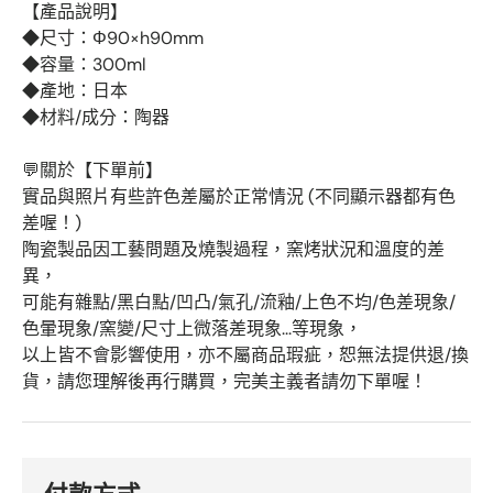
【產品說明】
◆尺寸：Φ90×h90mm
◆容量：300ml
◆產地：日本
◆材料/成分：陶器
💬關於【下單前】
實品與照片有些許色差屬於正常情況 (不同顯示器都有色
差喔！)
陶瓷製品因工藝問題及燒製過程，窯烤狀況和溫度的差
異，
可能有雜點/黑白點/凹凸/氣孔/流釉/上色不均/色差現象/
色暈現象/窯變/尺寸上微落差現象...等現象，
以上皆不會影響使用，亦不屬商品瑕疵，恕無法提供退/換
貨，請您理解後再行購買，完美主義者請勿下單喔！