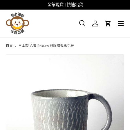
全館現貨 | 快速出貨
跳至内容
菜单
搜尋
登录
大车
搜尋
搜索
首頁
日本製 六魯 Rokuro 飛線陶瓷馬克杯