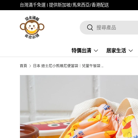
全館現貨 | 快速出貨
跳至内容
搜尋
搜索
特價出清
居家生活
首頁
日本 迪士尼小熊維尼便當袋｜兒童午餐袋 抽繩手提袋子