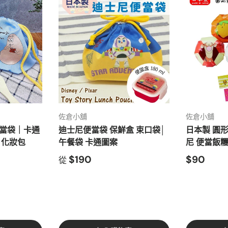
佐倉小舖
佐倉小舖
便當袋｜卡通
迪士尼便當袋 保鮮盒 束口袋│
日本製 圓
 化妝包
午餐袋 卡通圖案
尼 便當飯
$190
$90
從