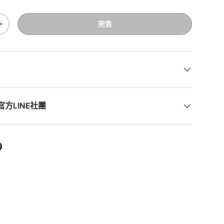
完售
+
方LINE社團