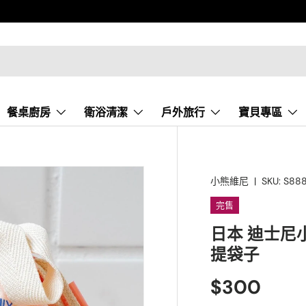
餐桌廚房
衛浴清潔
戶外旅行
寶貝專區
小熊維尼
|
SKU:
S88
完售
日本 迪士尼
提袋子
$300