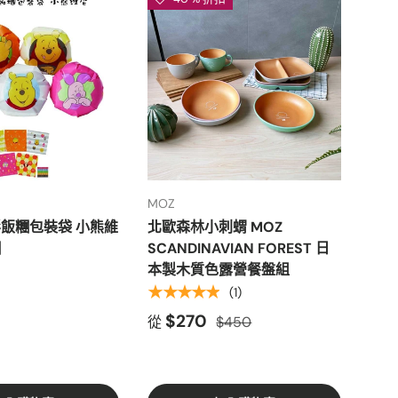
MOZ
富士
形飯糰包裝袋 小熊維
北歐森林小刺蝟 MOZ
日本
糰
SCANDINAVIAN FOREST 日
重複
本製木質色露營餐盤組
便 
★★★★★
(1)
從
$270
從
$450