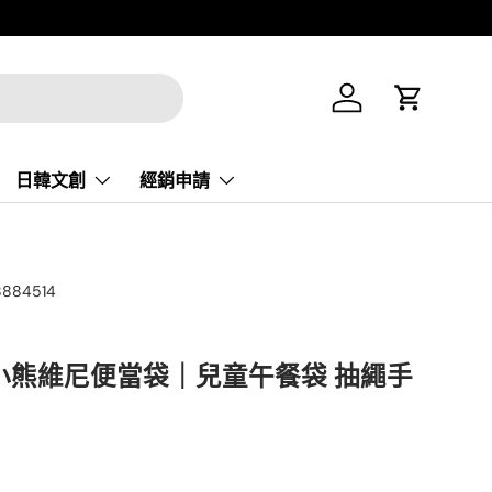
登录
大车
日韓文創
經銷申請
8884514
小熊維尼便當袋｜兒童午餐袋 抽繩手