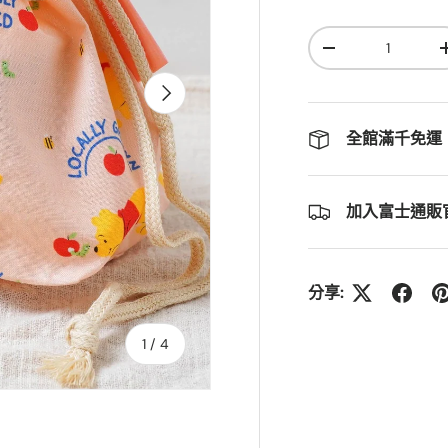
數量
-
下頁
全館滿千免運
加入富士通販官
分享:
的
1
/
4