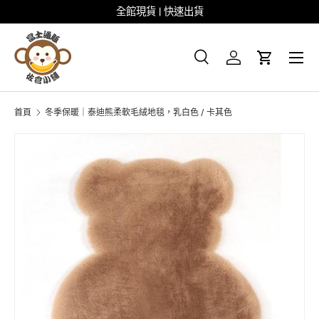
全館現貨 | 快速出貨
跳至内容
菜单
搜尋
登录
大车
搜尋
搜索
首頁
冬季保暖｜泰迪熊柔軟毛絨地毯，乳白色 / 卡其色
图像8现已在画廊视图中可用