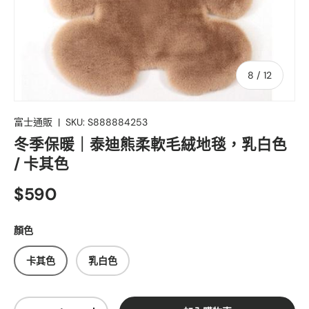
的
8
/
12
富士通販
|
SKU:
S888884253
冬季保暖｜泰迪熊柔軟毛絨地毯，乳白色
/ 卡其色
$590
顏色
卡其色
乳白色
數量