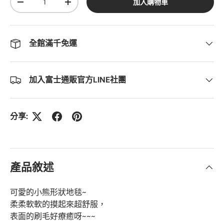
加入購物車
-
+
全館滿千免運
加入富士通販官方LINE社團
分享:
產品敘述
可愛的小熊形狀地毯~
柔柔軟軟的摸起來超舒服，
表面的刷毛好療癒呀~~~