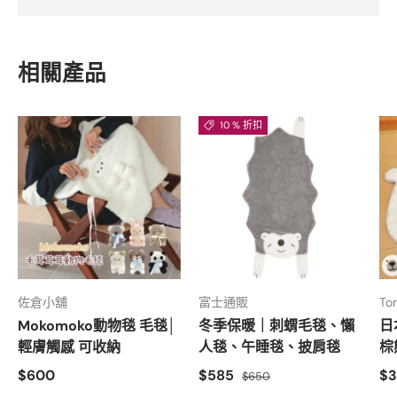
相關產品
10 % 折扣
佐倉小舖
富士通販
To
Mokomoko動物毯 毛毯│
冬季保暖｜刺蝟毛毯、懶
日
輕膚觸感 可收納
人毯、午睡毯、披肩毯
棕
$600
$585
$
$650