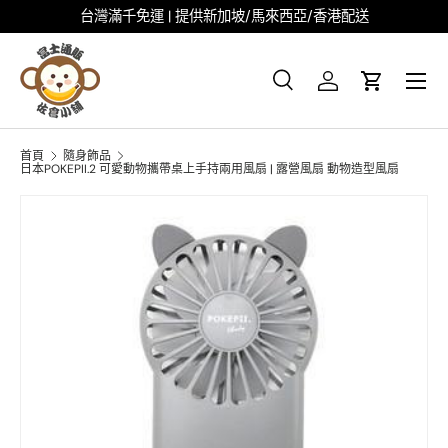
台灣滿千免運 | 提供新加坡/馬來西亞/香港配送
跳至内容
菜单
搜尋
登录
大车
搜尋
搜索
首頁
隨身飾品
日本POKEPII.2 可愛動物攜帶桌上手持兩用風扇 | 露營風扇 動物造型風扇
图像6现已在画廊视图中可用