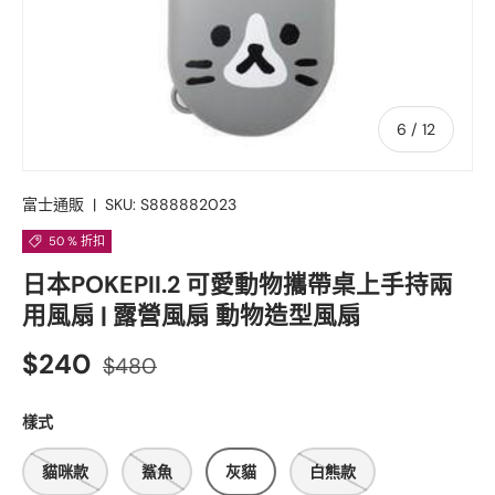
的
6
/
12
富士通販
|
SKU:
S888882023
50 % 折扣
日本POKEPII.2 可愛動物攜帶桌上手持兩
用風扇 | 露營風扇 動物造型風扇
$240
$480
樣式
貓咪款
鯊魚
灰貓
白熊款