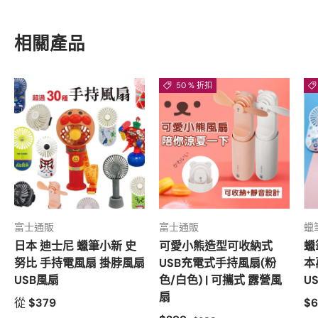
相關產品
50 % 折扣
富士通販
富士通販
蠟
日本 迪士尼 蠟筆小新 史
可愛小熊造型可收納式
蠟
努比 手持電風扇 掛脖風扇
USB充電式手持風扇(粉
本
USB風扇
色/白色) | 可攜式 露營風
U
扇
從
$379
$