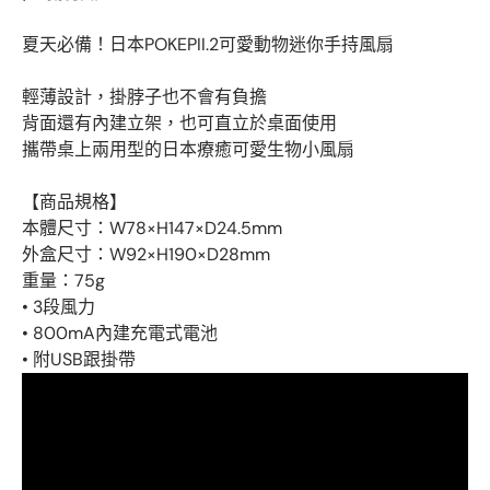
夏天必備！日本POKEPII.2可愛動物迷你手持風扇
輕薄設計，掛脖子也不會有負擔
背面還有內建立架，也可直立於桌面使用
攜帶桌上兩用型的日本療癒可愛生物小風扇
【商品規格】
本體尺寸：W78×H147×D24.5mm
外盒尺寸：W92×H190×D28mm
重量：75g
• 3段風力
• 800mA內建充電式電池
• 附USB跟掛帶